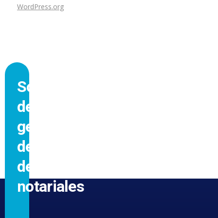
WordPress.org
Software
de
gestión
de
despachos
notariales
GRACIAS