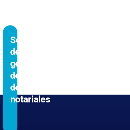
Software
de
gestión
de
despachos
notariales
GRACIAS