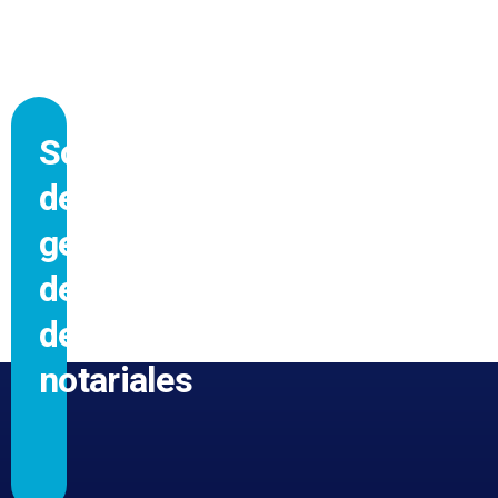
Software
de
gestión
de
despachos
notariales
GRACIAS