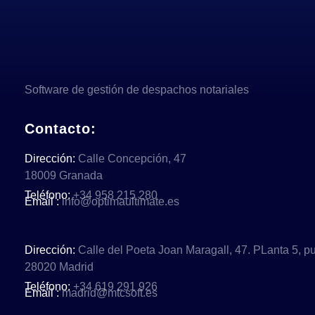
Software de gestión de despachos notariales
Contacto:
Dirección:
Calle Concepción, 47
18009 Granada
Teléfono:
+34 958 215 280
Email :
info@optimaultimate.es
Dirección:
Calle del Poeta Joan Maragall, 47. PLanta 5, pu
28020 Madrid
Teléfono:
+34 619 291 926
Email :
madrid@mtcsoft.es