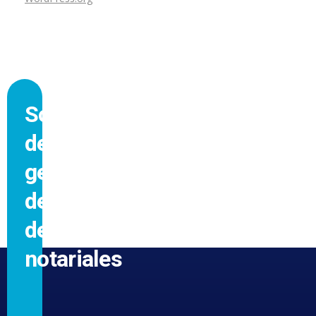
Software
de
gestión
de
despachos
notariales
GRACIAS