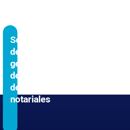
Software
de
gestión
de
despachos
notariales
GRACIAS