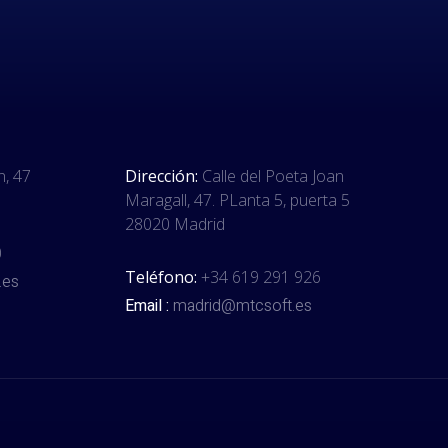
n, 47
Dirección:
Calle del Poeta Joan
Maragall, 47. PLanta 5, puerta 5
28020 Madrid
0
Teléfono:
+34 619 291 926
.es
Email :
madrid@mtcsoft.es