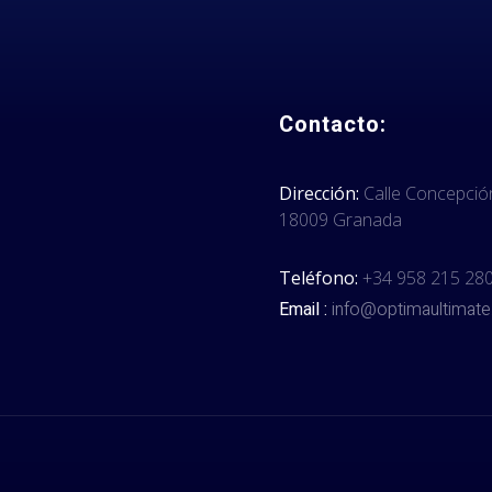
Contacto:
Dirección:
Calle Concepció
18009 Granada
Teléfono:
+34 958 215 28
Email :
info@optimaultimate