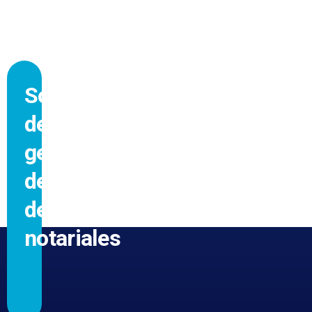
Software
de
gestión
de
despachos
notariales
GRACIAS